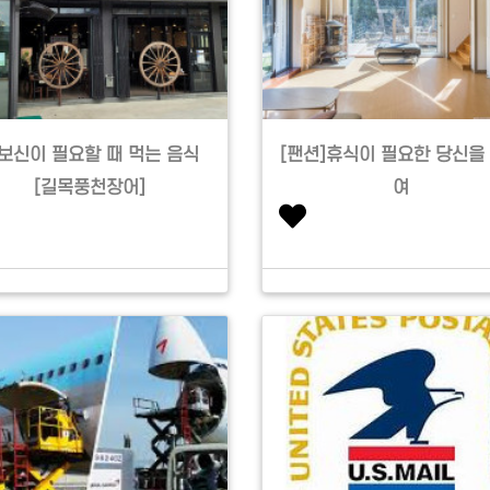
보신이 필요할 때 먹는 음식
[팬션]휴식이 필요한 당신을
[길목풍천장어]
여