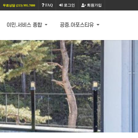
FAQ
로그인
회원가입
무료상담 (213) 995.7080
이민.서비스 종합
공증.아포스티유