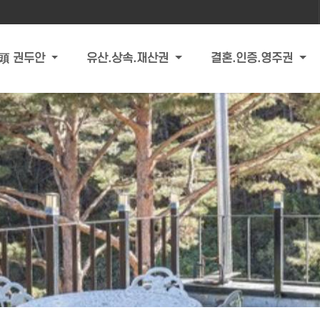
頭 권두안
유산.상속.재산권
결혼.인증.영주권