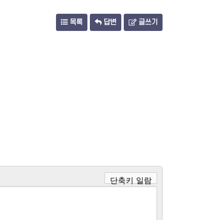
목록
답변
글쓰기
단축키 일람