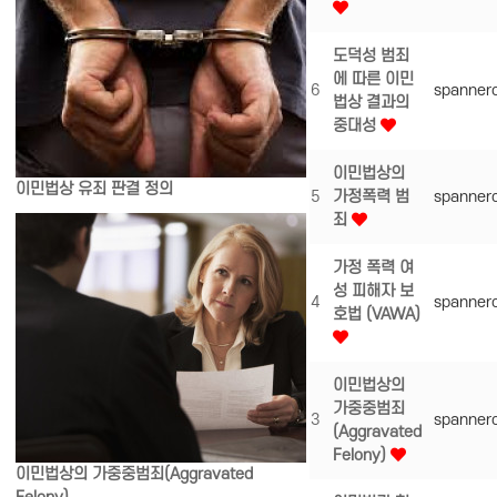
도덕성 범죄
에 따른 이민
6
spanner
법상 결과의
중대성
이민법상의
이민법상 유죄 판결 정의
5
가정폭력 범
spanner
죄
가정 폭력 여
성 피해자 보
4
spanner
호법 (VAWA)
이민법상의
가중중범죄
3
spanner
(Aggravated
Felony)
이민법상의 가중중범죄(Aggravated