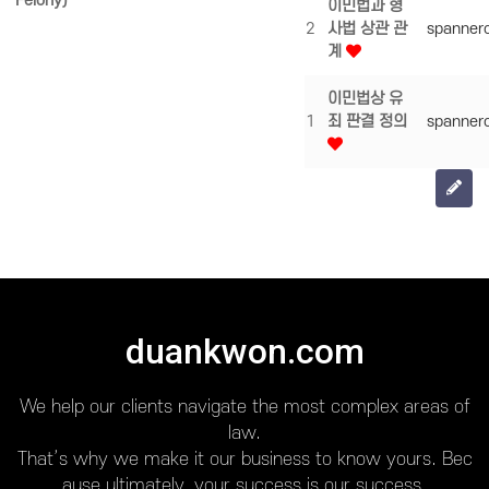
Felony)
이민법과 형
2
사법 상관 관
spanner
계
이민법상 유
1
죄 판결 정의
spanner
duankwon.com
We help our clients navigate the most complex areas of
law.
That’s why we make it our business to know yours. Bec
ause ultimately, your success is our success.