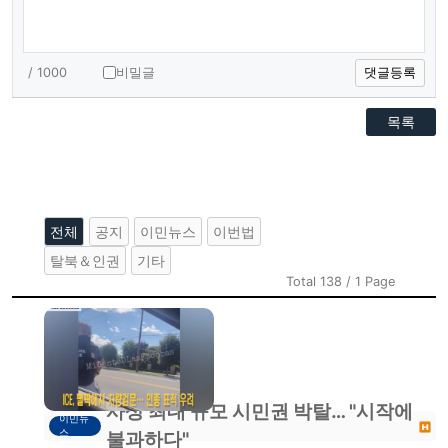
/ 1000
비밀글
댓글등록
목록
전체
공지
이민뉴스
이번법
탈북＆인권
기타
Total 138 / 1 Page
사상 최대 규모 시민권 박탈… "시작에
이민뉴
스
불과하다"