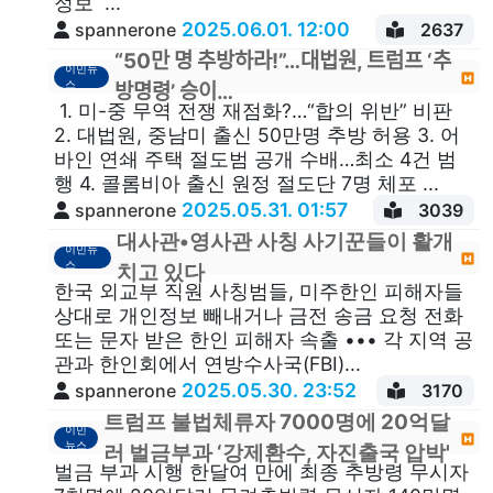
정보 ...
2025.06.01. 12:00
spannerone
2637
“50만 명 추방하라!”…대법원, 트럼프 ‘추
이민뉴
스
방명령’ 승이…
1. 미-중 무역 전쟁 재점화?…“합의 위반” 비판
2. 대법원, 중남미 출신 50만명 추방 허용 3. 어
바인 연쇄 주택 절도범 공개 수배…최소 4건 범
행 4. 콜롬비아 출신 원정 절도단 7명 체포 ...
2025.05.31. 01:57
spannerone
3039
대사관•영사관 사칭 사기꾼들이 활개
이민뉴
스
치고 있다
한국 외교부 직원 사칭범들, 미주한인 피해자들
상대로 개인정보 빼내거나 금전 송금 요청 전화
또는 문자 받은 한인 피해자 속출 ••• 각 지역 공
관과 한인회에서 연방수사국(FBI)...
2025.05.30. 23:52
spannerone
3170
트럼프 불법체류자 7000명에 20억달
이민
뉴스
러 벌금부과 ‘강제환수, 자진출국 압박'
벌금 부과 시행 한달여 만에 최종 추방령 무시자