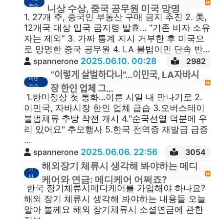
뉴스
니상 수상, 중국 공무원 미국 망명
1. 27개 주, 중국인 부동산 구매 금지 추진 2. 美,
12개국 대상 입국 금지령 발효… “기존 비자 소유
자는 제외” 3. 가짜 통계 지시 거부한 후 미국으
로 망명한 중국 공무원 4. LA 불법이민 단속 반...
2025.06.10. 00:28
spannerone
2982
“이렇게 살벌하다니”…이민국, LA자바시
이민
뉴스
장 한인 업체 그…
1.한미정상 첫 통화…이른 시일 내 만나기로 2.
이민국, 자바시장 한인 업체 급습 3.오버스테이
불법체류 추방 작전 개시 4."순국선열 덕분에 우
리 있어요" 추모행사 5.한국 전역증 재발급 급증
...
2025.06.06. 22:56
spannerone
3054
해외장기 체류시 생각해 봐야하는 메디
기
타
케어와 연금: 메디케어 어쩌죠?
한국 장기체류시메디케어를 가입해야 하나요?
해외 장기 체류시 생각해 봐야하는 내용들 오늘
알아 볼께요 해외 장기체류시 소셜연금에 관한