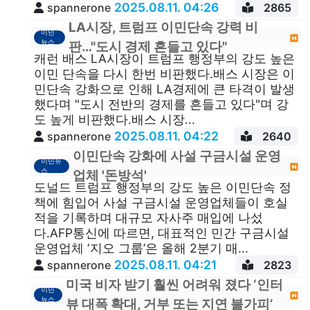
2025.08.11. 04:26
spannerone
2865
LA시장, 트럼프 이민단속 강력 비
이민
뉴스
판…"도시 경제 흔들고 있다"
캐런 배스 LA시장이 트럼프 행정부의 강도 높은
이민 단속을 다시 한번 비판했다.배스 시장은 이
민단속 강화으로 인해 LA경제에 큰 타격이 발생
했다며 "도시 전반의 경제를 흔들고 있다"며 강
도 높게 비판했다.배스 시장...
2025.08.11. 04:22
spannerone
2640
이민단속 강화에 사설 구금시설 운영
이민뉴
스
업체 '돈방석'
도널드 트럼프 행정부의 강도 높은 이민단속 정
책에 힘입어 사설 구금시설 운영업체들이 호실
적을 기록하며 대규모 자사주 매입에 나섰
다.AFP통신에 따르면, 대표적인 민간 구금시설
운영업체 ‘지오 그룹’은 올해 2분기 매...
2025.08.11. 04:21
spannerone
2823
미국 비자 받기 훨씬 어려워 졌다 ‘인터
이민
뉴스
뷰 대폭 확대, 거부 또는 지연 불가피’