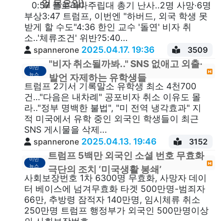
일 목요일)
0:57 플로리다주립대 총기 난사..2명 사망·6명
부상3:47 트럼프, 이번엔 "하버드, 외국 학생 못
받게 할 수도"4:36 한인 교수 '돌연' 비자 취
소..'체류조건' 위반?5:40...
2025.04.17. 19:36
spannerone
3509
"비자 취소될까봐.." SNS 없애고 외출·
이민
뉴스
발언 자제하는 유학생들
트럼프 2기서 기록말소 유학생 최소 4천700
건…"다음은 내차례" 공포비자 취소 이유도 몰
라.."정부 명백한 불법", "미 전역 냉각효과" 지
적 미국에서 유학 중인 외국인 학생들이 최근
SNS 게시물을 삭제...
2025.04.13. 19:46
spannerone
3152
트럼프 5백만 외국인 소셜 번호 무효화
이민
뉴스
극단의 조치 ‘미국생활 봉쇄’
사회보장번호 1차 6300명 무효화, 사망자 데이
터 베이스에 넘겨무효화 타겟 500만명-범죄자
66만, 추방령 잠적자 140만명, 임시체류 취소
250만명 트럼프 행정부가 외국인 500만명이상