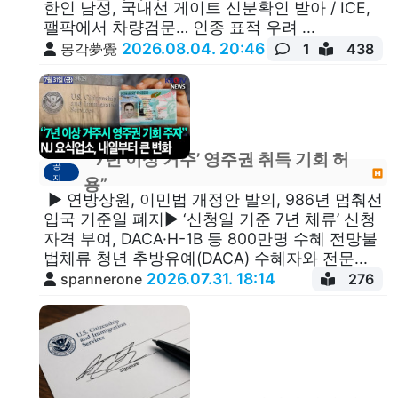
한인 남성, 국내선 게이트 신분확인 받아 / ICE,
팰팍에서 차량검문… 인종 표적 우려 ...
2026.08.04. 20:46
몽각夢覺
1
438
“‘7년 이상 거주’ 영주권 취득 기회 허
공
지
용”
▶ 연방상원, 이민법 개정안 발의, 986년 멈춰선
입국 기준일 폐지▶ ‘신청일 기준 7년 체류’ 신청
자격 부여, DACA·H-1B 등 800만명 수혜 전망불
법체류 청년 추방유예(DACA) 수혜자와 전문...
2026.07.31. 18:14
spannerone
276