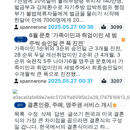
7천명에 20억달러 물려추방령 무시자 140만명,
벌금부과 강제환수로 자기추방 압박트럼프 행정
부가 불법체류자들에게 벌금을 물리기 시작해
한달여 만에 7000명에게 20...
2025.05.27. 00:36
spannerone
3099
6월 문호 ‘가족이민과 취업이민 세 범
이민
뉴스
주씩 승인일 큰 폭 진전’
가족이민 1순위와 3순위 승인일 근 3개월 진전,
2B 순위 두달 개선취업이민 2순위 근 4개월, 3
순위 숙련직 5주 나아가6월 영주권 문호에서 가
족이민과 취업이민의 세범주에서 최종승인일이
수개월씩 큰 폭으로 진전됐...
2025.05.27. 00:31
spannerone
3207
결혼인증, 주례, 영주권 서비스 개시
공지
목록 수정 삭제 답변 글쓰기 한국과 미국 결혼
식의 가장 큰 차이점을 꼽으라면 결혼식의 구성
일 겁니다. 한국에서의 결혼식이라고 하...