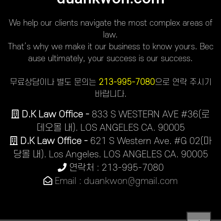
We help our clients navigate the most complex areas of
law.
That’s why we make it our business to know yours. Bec
ause ultimately, your success is our success.
무료상담이나 별도 문의는
213-995-7080
으로 연락 주시기
바랍니다.
D.K Law Office -
833 S WESTERN AVE #36(로
데오몰 내). LOS ANGELES CA. 90005
D.K Law Office -
621 S Western Ave. #G 02(마
당몰 내). Los Angeles. LOS ANGELES CA. 90005
연락처 : 213-995-7080
Email : duankwon@gmail.com