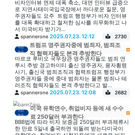
비자인터뷰 면제 대폭 축소, 대면 인터뷰 급증으
로 지연사태미국입국장에서 까다로운 질문, 영
주권자들도 요주 트럼프 행정부가 비자 인터뷰
를 대폭 확대하고 철저한 심사를 의무화하고 나
서 미국비자 받기가...
2025.07.23. 12:12
spannerone
2730
트럼프 영주권자중에 범죄자, 범죄조
이민
뉴스
직 협력자들도 본격 추방한다
마르코 루비오 국무장관 영주권자들도 범죄 연
루시 추방 경고하이티 출신 영주권자, 융자횡령
사기, 출신국 범죄조직과 협력트럼프 행정부가
영주권자들 중에 중대 범죄자는 물론 범죄나 테
러조직 협력자들도 본격 추방한다고 발...
2025.07.23. 12:08
spannerone
2682
미국 유학연수, 취업비자 등에 새 수수
이민
뉴스
료 250달러 부과한다
BBB법에 따라 비자 보증금 250달러 부과체류시
한 만료 5일내 출국하면 되돌려 받는다미국이