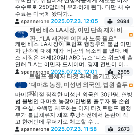
유학연수, 취업비자 신청자들에게 새로운 비자
수수료로 250달러씩 부과하게 된다. 다만 새 수
수료는 미국에 왔다가...
2025.07.23. 12:05
spannerone
2694
캐런 배스 LA시장, 이민 단속 재차 비
이민
뉴스
판…“LA 재건엔 이민자 노동 필요”
캐런 배스 LA시장이 트럼프 행정부의 불법 이민
자 단속에 대해 재차 비판의 목소리를 냈다. 배
스 시장은 어제(20일) ABC 뉴스 ‘디스 위크’에 출
연해 “LA는 이민자 도시이며, 경제 전반이 이...
2025.07.23. 12:01
spannerone
2595
트럼프 불체자 타겟 과녁 옮기고 있다
이
민
‘대마초 농장, 미성년 외국인, 법원 출두
뉴
스
자’
바이든 시절 잠적한 미성년 외국인 30만명, 연방
법 불법인 대마초 농장이민법원 출두자 등 손쉽
게 수십, 수백명 체포하는 이지 타겟트럼프 행정
부가 블법체류자 체포 추방작전에서 논란이 적
고 한꺼번에 무더기로 체포할 수 ...
2025.07.23. 11:58
spannerone
2673