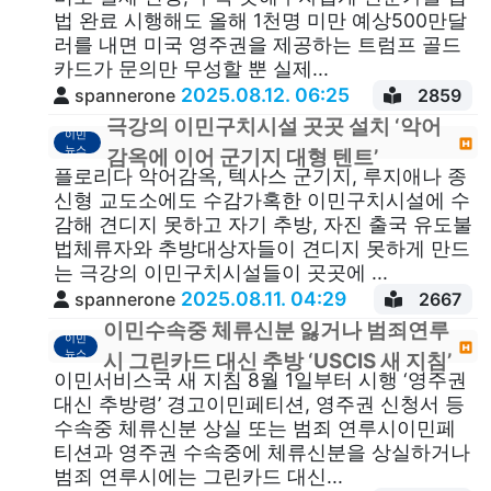
법 완료 시행해도 올해 1천명 미만 예상500만달
러를 내면 미국 영주권을 제공하는 트럼프 골드
카드가 문의만 무성할 뿐 실제...
2025.08.12. 06:25
spannerone
2859
극강의 이민구치시설 곳곳 설치 ‘악어
이민
뉴스
감옥에 이어 군기지 대형 텐트’
플로리다 악어감옥, 텍사스 군기지, 루지애나 종
신형 교도소에도 수감가혹한 이민구치시설에 수
감해 견디지 못하고 자기 추방, 자진 출국 유도불
법체류자와 추방대상자들이 견디지 못하게 만드
는 극강의 이민구치시설들이 곳곳에 ...
2025.08.11. 04:29
spannerone
2667
이민수속중 체류신분 잃거나 범죄연루
이민
뉴스
시 그린카드 대신 추방 ‘USCIS 새 지침’
이민서비스국 새 지침 8월 1일부터 시행 ‘영주권
대신 추방령’ 경고이민페티션, 영주권 신청서 등
수속중 체류신분 상실 또는 범죄 연루시이민페
티션과 영주권 수속중에 체류신분을 상실하거나
범죄 연루시에는 그린카드 대신...