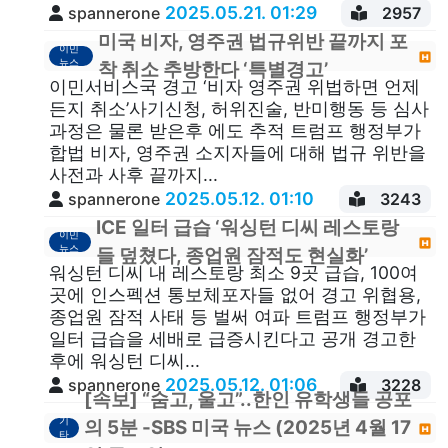
2025.05.21. 01:29
spannerone
2957
미국 비자, 영주권 법규위반 끝까지 포
이민
뉴스
착 취소 추방한다 ‘특별경고’
이민서비스국 경고 ‘비자 영주권 위법하면 언제
든지 취소’사기신청, 허위진술, 반미행동 등 심사
과정은 물론 받은후 에도 추적 트럼프 행정부가
합법 비자, 영주권 소지자들에 대해 법규 위반을
사전과 사후 끝까지...
2025.05.12. 01:10
spannerone
3243
ICE 일터 급습 ‘워싱턴 디씨 레스토랑
이민
뉴스
들 덮쳤다, 종업원 잠적도 현실화’
워싱턴 디씨 내 레스토랑 최소 9곳 급습, 100여
곳에 인스펙션 통보체포자들 없어 경고 위협용,
종업원 잠적 사태 등 벌써 여파 트럼프 행정부가
일터 급습을 세배로 급증시킨다고 공개 경고한
후에 워싱턴 디씨...
2025.05.12. 01:06
spannerone
3228
[속보] “숨고, 울고”..한인 유학생들 공포
기
의 5분 -SBS 미국 뉴스 (2025년 4월 17
타