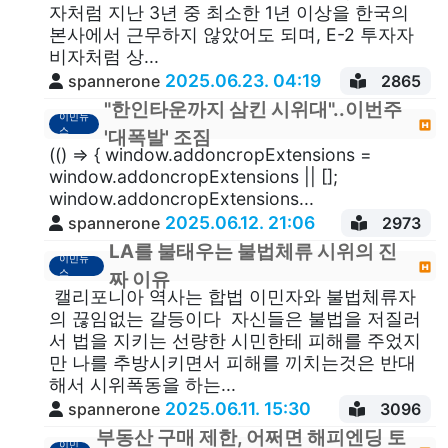
자처럼 지난 3년 중 최소한 1년 이상을 한국의
본사에서 근무하지 않았어도 되며, E-2 투자자
비자처럼 상...
2025.06.23. 04:19
spannerone
2865
"한인타운까지 삼킨 시위대"..이번주
이민뉴
스
'대폭발' 조짐
(() => { window.addoncropExtensions =
window.addoncropExtensions || [];
window.addoncropExtensions...
2025.06.12. 21:06
spannerone
2973
LA를 불태우는 불법체류 시위의 진
이민뉴
스
짜 이유
캘리포니아 역사는 합법 이민자와 불법체류자
의 끊임없는 갈등이다 자신들은 불법을 저질러
서 법을 지키는 선량한 시민한테 피해를 주었지
만 나를 추방시키면서 피해를 끼치는것은 반대
해서 시위폭동을 하는...
2025.06.11. 15:30
spannerone
3096
부동산 구매 제한, 어쩌면 해피엔딩 토
이민