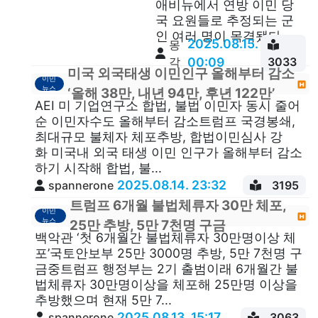
애비뉴에서 연방 이민 당
국 요원들로 추정되는 군
인 여러 명이 목격됐다. ...
2025.08.15.
몽
각
00:09
3033
미국 외국태생 이민인구 올해부터 감소
이민
뉴스
‘올해 38만, 내년 94만, 후년 122만’
AEI 미 기업연구소 합법, 불법 이민자 동시 줄어
순 이민자수도 올해부터 감소트럼프 국경봉쇄,
최대규모 불체자 체포추방, 합법이민심사 강
화 미국내 외국 태생 이민 인구가 올해부터 감소
하기 시작해 합법, 불...
2025.08.14. 23:32
spannerone
3195
트럼프 6개월 불법체류자 30만 체포,
이민
뉴스
25만 추방, 5만 7천명 구금
백악관 ‘첫 6개월간 불법체류자 30만명이상 체
포’국토안보부 25만 3000명 추방, 5만 7천명 구
금중트럼프 행정부는 2기 출범이래 6개월간 불
법체류자 30만명이상을 체포해 25만명 이상을
추방했으며 현재 5만 7...
2025.08.13. 15:17
spannerone
3063