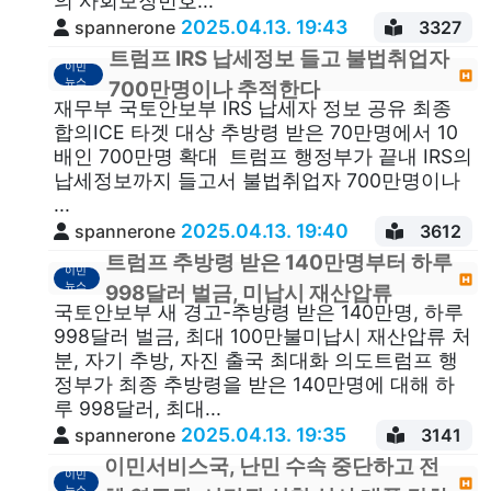
의 사회보장번호...
2025.04.13. 19:43
spannerone
3327
트럼프 IRS 납세정보 들고 불법취업자
이민
뉴스
700만명이나 추적한다
재무부 국토안보부 IRS 납세자 정보 공유 최종
합의ICE 타겟 대상 추방령 받은 70만명에서 10
배인 700만명 확대 트럼프 행정부가 끝내 IRS의
납세정보까지 들고서 불법취업자 700만명이나
...
2025.04.13. 19:40
spannerone
3612
트럼프 추방령 받은 140만명부터 하루
이민
뉴스
998달러 벌금, 미납시 재산압류
국토안보부 새 경고-추방령 받은 140만명, 하루
998달러 벌금, 최대 100만불미납시 재산압류 처
분, 자기 추방, 자진 출국 최대화 의도트럼프 행
정부가 최종 추방령을 받은 140만명에 대해 하
루 998달러, 최대...
2025.04.13. 19:35
spannerone
3141
이민서비스국, 난민 수속 중단하고 전
이민
뉴스