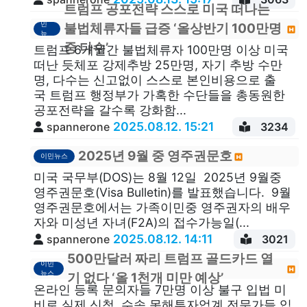
트럼프 공포전략 스스로 미국 떠나는
이
민
불법체류자들 급증 ‘올상반기 100만명
뉴
스
중 다수’
트럼프 6개월간 불법체류자 100만명 이상 미국
떠난 듯체포 강제추방 25만명, 자기 추방 수만
명, 다수는 신고없이 스스로 본인비용으로 출
국 트럼프 행정부가 가혹한 수단들을 총동원한
공포전략을 갈수록 강화함...
2025.08.12. 15:21
spannerone
3234
2025년 9월 중 영주권문호
이민뉴스
미국 국무부(DOS)는 8월 12일 2025년 9월중
영주권문호(Visa Bulletin)를 발표했습니다. 9월
영주권문호에서는 가족이민중 영주권자의 배우
자와 미성년 자녀(F2A)의 접수가능일(...
2025.08.12. 14:11
spannerone
3021
500만달러 짜리 트럼프 골드카드 열
이민
뉴스
기 없다 ‘올 1천개 미만 예상’
온라인 등록 문의자들 7만명 이상 불구 입법 미
비로 실제 신청, 수속 못해투자업계 전문가들 입