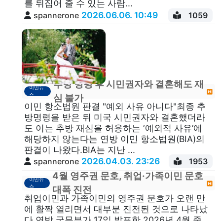
를 뒤집어 줄 수 있는 사람...
2026.06.06. 10:49
spannerone
1059
추방 명령 후 시민권자와 결혼해도 재
이민뉴
스
심 불가
이민 항소법원 판결 "예외 사유 아니다"최종 추
방명령을 받은 뒤 미국 시민권자와 결혼했더라
도 이는 추방 재심을 허용하는 ‘예외적 사유’에
해당하지 않는다는 연방 이민 항소법원(BIA)의
판결이 나왔다.BIA는 지난 ...
2026.04.03. 23:26
spannerone
1953
4월 영주권 문호, 취업·가족이민 문호
이민뉴
스
대폭 진전
취업이민과 가족이민의 영주권 문호가 오랜 만
에 활짝 열리면서 대부분 진전된 것으로 나타났
다.연방 국무부가 17일 발표한 2026년 4월 중