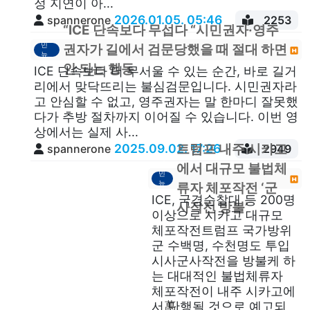
정 지연이 아...
2026.01.05. 05:46
spannerone
2253
“ICE 단속보다 무섭다 “시민권자·영주
이
민
권자가 길에서 검문당했을 때 절대 하면
뉴
스
안 되는 행동
ICE 단속보다 더 무서울 수 있는 순간, 바로 길거
리에서 맞닥뜨리는 불심검문입니다. 시민권자라
고 안심할 수 없고, 영주권자는 말 한마디 잘못했
다가 추방 절차까지 이어질 수 있습니다. 이번 영
상에서는 실제 사...
2025.09.02. 17:26
트럼프 내주 시카고
spannerone
2949
이
에서 대규모 불법체
민
뉴
류자 체포작전 ‘군
스
ICE, 국경순찰대 등 200명
사작전 방불’
이상으로 시카고 대규모
체포작전트럼프 국가방위
군 수백명, 수천명도 투입
시사군사작전을 방불케 하
는 대대적인 불법체류자
체포작전이 내주 시카고에
萬
서 단행될 것으로 예고되