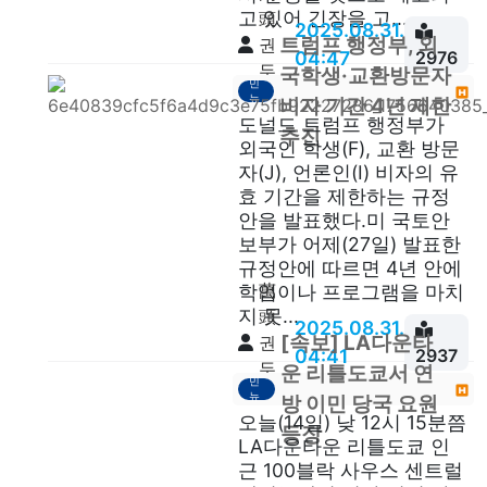
고 있어 긴장을 고...
頭
2025.08.31.
트럼프 행정부, 외
권
04:47
2976
두
이
국학생·교환방문자
민
안
뉴
비자 기간 4년 제한
스
도널드 트럼프 행정부가
추진
외국인 학생(F), 교환 방문
자(J), 언론인(I) 비자의 유
효 기간을 제한하는 규정
안을 발표했다.미 국토안
보부가 어제(27일) 발표한
규정안에 따르면 4년 안에
萬
학업이나 프로그램을 마치
지 못...
頭
2025.08.31.
[속보] LA다운타
권
04:41
2937
두
이
운 리틀도쿄서 연
민
안
뉴
방 이민 당국 요원
스
오늘(14일) 낮 12시 15분쯤
등장
LA다운타운 리틀도쿄 인
근 100블락 사우스 센트럴