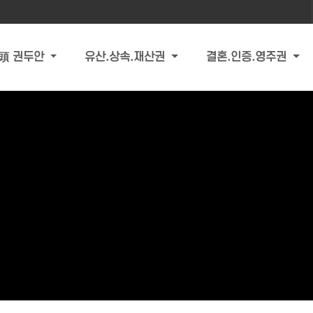
頭 권두안
유산.상속.재산권
결혼.인증.영주권