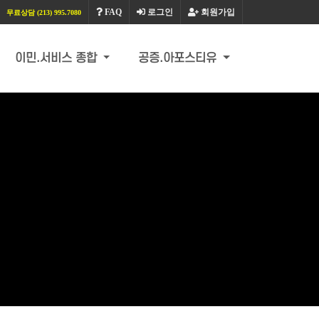
FAQ
로그인
회원가입
무료상담 (213) 995.7080
이민.서비스 종합
공증.아포스티유