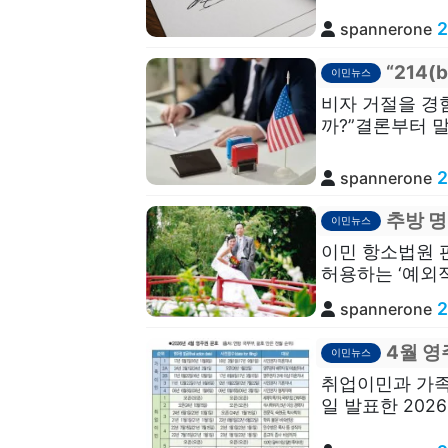
2
spannerone
“214
이민뉴스
비자 거절을 경
까?”결론부터 말
2
spannerone
추방 명
이민뉴스
이민 항소법원 
허용하는 ‘예외적
2
spannerone
4월 영
이민뉴스
취업이민과 가족
일 발표한 202