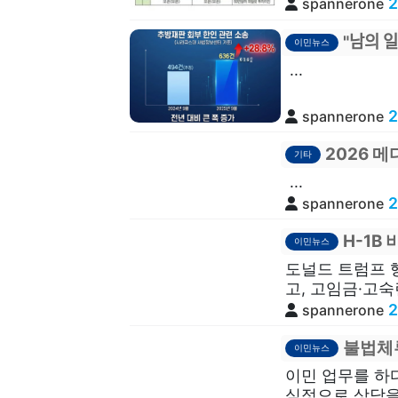
2
spannerone
"남의 이
이민뉴스
...
2
spannerone
2026 
기타
...
2
spannerone
H-1B
이민뉴스
도널드 트럼프 
고, 고임금·고숙
2
spannerone
불법체류
이민뉴스
이민 업무를 하
심정으로 상담을 