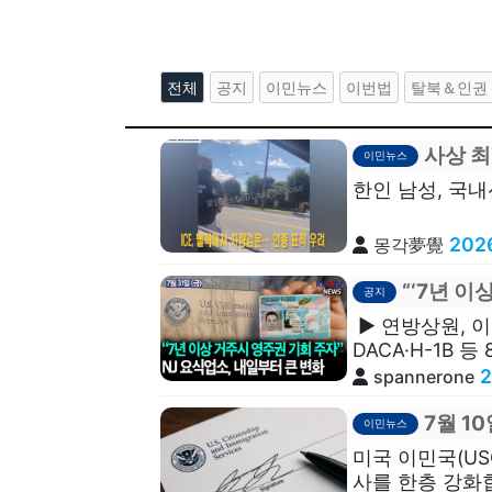
전체
공지
이민뉴스
이번법
탈북＆인권
사상 최
이민뉴스
한인 남성, 국내
2026
몽각夢覺
“‘7년 이
공지
▶ 연방상원, 이
DACA·H-1B 
2
spannerone
7월 1
이민뉴스
미국 이민국(USC
사를 한층 강화합