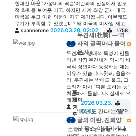
현대전 바꾼 '가성비의 역습'이란과의 전쟁에서 압도
적 화력을 보여준 미국. 하지만 세계 최강 군사 대국
미국을 두고 이런 의문이 자꾸 제기됩니다. 아무래도
무기가 부족할 수 있겠는데? 왜 미국의 미사일 재고...
2026.03.28. 02:02
spannerone
1758
두견새(杜鵑) — 역
역
사의 굴곡마다 울어
사
온 새
두견새의 생태적 특성이 만들
어낸 상징.두견새가 역사의 비
극적 장면마다 등장하는 데는
이유가 있습니다.첫째, 울음소
리. 두견새는 밤에도 울고, 그
소리가 마치 “피를 토하는 듯”
萬
처절하게 들립니다. 실제로 오
頭
래 울면 ...
2026.03.23.
권
12:08
7020
'10년도 간다'는 불
두
역
굴의 이란, 진퇴양
안
사
난 팍스 아메리카나
"白雪이 잦아진 골에" - 목은