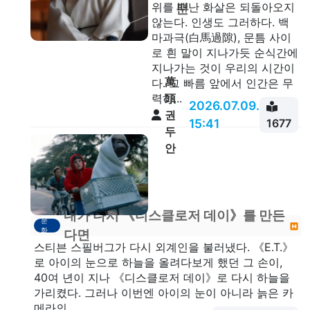
위를 떠난 화살은 되돌아오지
뿐
않는다. 인생도 그러하다. 백
마과극(白馬過隙), 문틈 사이
로 흰 말이 지나가듯 순식간에
지나가는 것이 우리의 시간이
萬
다. 그 빠름 앞에서 인간은 무
頭
력하...
2026.07.09.
권
15:41
1677
두
안
내가 다시 《디스클로저 데이》를 만든
문
화
다면
스티븐 스필버그가 다시 외계인을 불러냈다. 《E.T.》
로 아이의 눈으로 하늘을 올려다보게 했던 그 손이,
40여 년이 지나 《디스클로저 데이》로 다시 하늘을
가리켰다. 그러나 이번엔 아이의 눈이 아니라 늙은 카
메라의...