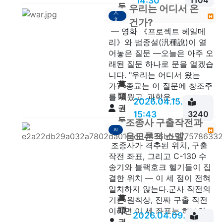
14:30
1104
두
우리는 어디서 온
人
안
文
건가?
— 영화 《프로젝트 헤일메
리》와 범종설(汎種說)이 열
어놓은 질문 —오늘은 아주 오
래된 질문 하나로 문을 열겠습
니다. "우리는 어디서 왔는
萬
가?" 종교는 이 질문에 창조주
頭
를 세웠고, 과학은 ...
2026.04.15.
권
15:43
3240
두
조종사 구출작전과
AI
안
음모론적 스멜.
조종사가 격추된 위치, 구출
작전 좌표, 그리고 C-130 수
송기와 블랙호크 헬기들이 집
결한 위치 — 이 세 점이 전혀
일치하지 않는다.군사 작전의
萬
기본 원칙상, 진짜 구출 작전
頭
이라면 이 세 좌표는 하나의...
2026.04.09.