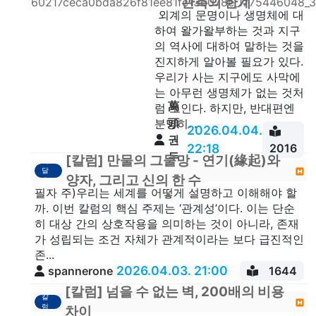
관측의 한계
외계의 문명이나 생명체에 대
하여 왈가왈부하는 것과 지구
의 역사에 대하여 말하는 것을
진지하게 알아볼 필요가 있다.
우리가 사는 지구에도 사막에
는 아무런 생명체가 없는 것처
萬
럼 보인다. 하지만, 반대편엔
頭
분명히...
2026.04.04.
권
22:18
2016
두
[칼럼] 만물의 그물망 - 연기(緣起)와
깨
달
안
양자, 그리고 신의 한 수
음
​필자 주)우리는 세계를 어떻게 설명하고 이해해야 할
까. ​이번 칼럼의 핵심 주제는 ‘관계성’이다. 이는 단순
히 대상 간의 상호작용을 의미하는 것이 아니라, 존재
가 성립되는 조건 자체가 관계적이라는 보다 급진적인
존...
2026.04.03. 21:00
spannerone
1644
[칼럼] 넘을 수 없는 벽, 200배의 비용
칼
럼
차이