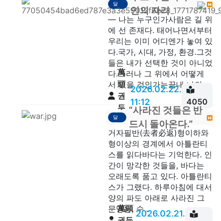
달
안
인의 자리
음
— 나는 누구인가사람은 길 위
에 선 존재다. 태어나면서부터
우리는 이미 어디엔가 놓여 있
다.국가, 시대, 가정, 환경.그것
들은 내가 선택한 것이 아니었
萬
다.그러나 그 위에서 어떻게
頭
서 있을 것인가는끝내 나의 ...
2026.02.22.
권
11:12
4050
두
“사라진 것들은 반
깨
달
안
드시 돌아온다.”
음
거자필반(去者必返)형이하와
형이상의 경계에서 아틀란티
스를 읽다바다는 기억한다. 인
간이 망각한 것들을, 바다는
오래도록 품고 있다. 아틀란티
스가 그랬다. 하루아침에 대서
양의 파도 아래로 사라진 그
萬頭
문명은, 수...
2026.02.21.
권두