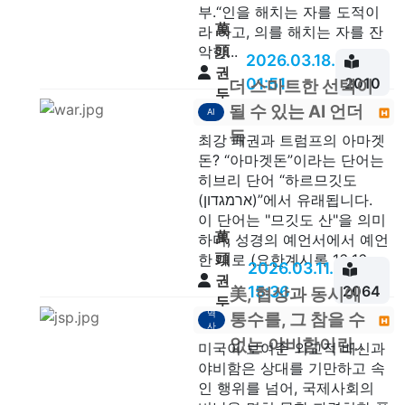
부.“인을 해치는 자를 도적이
萬
라 하고, 의를 해치는 자를 잔
頭
악한...
2026.03.18.
권
01:51
2010
더 스마트한 선택이
두
될 수 있는 AI 언더
AI
안
독
최강 패권과 트럼프의 아마겟
돈? “아마겟돈”이라는 단어는
히브리 단어 “하르므깃도
(ארמגדון)”에서 유래됩니다.
이 단어는 "므깃도 산"을 의미
萬
하며, 성경의 예언서에서 예언
頭
한 대로 (요한계시록 16:16...
2026.03.11.
권
15:36
2064
美, 협상과 동시에
두
역
통수를, 그 참을 수
안
사
없는 야비함이란..
미국이 보여준 외교적 배신과
야비함은 상대를 기만하고 속
인 행위를 넘어, 국제사회의