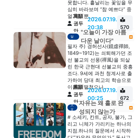
못합니다. 흩날리는 꽃잎을 무
심히 바라보며 “참 예쁘다” 중
萬頭
얼거릴 뿐, ...
2026.07.19.
권두
20:38
570
안
"오늘이 가장 아름
깨
달
다운 날이다"
음
필자 주) 경허선사(鏡虛禪師,
1849~1912)는 쇠퇴해가던 조
선 불교의 선풍(禪風)을 되살
린 한국 근현대 선불교의 중흥
조다. 9세에 과천 청계사로 출
가하여 당대 최고의 학승으로
萬頭
이름을 떨쳤으나 ...
2026.07.19.
권두
00:25
672
안
자유는 왜 홀로 완
人
文
성되지 않는가
# 소세키, 칸트, 공자, 불가, 그
리고 니체가 가리키는 하나의
지점.하나의 질문에서 시작하
다'“자유란 무엇인가.” 동서고