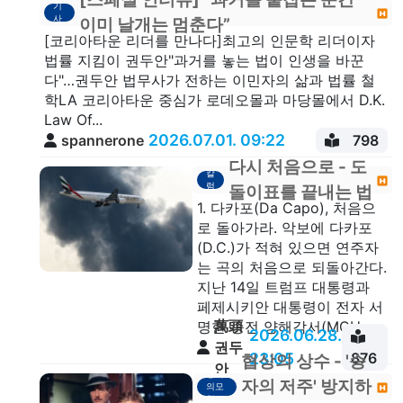
기
사
이미 날개는 멈춘다”
[코리아타운 리더를 만나다]최고의 인문학 리더이자
법률 지킴이 권두안"과거를 놓는 법이 인생을 바꾼
다"…권두안 법무사가 전하는 이민자의 삶과 법률 철
학LA 코리아타운 중심가 로데오몰과 마당몰에서 D.K.
Law Of...
2026.07.01. 09:22
spannerone
798
다시 처음으로 - 도
칼
럼
돌이표를 끝내는 법
1. 다카포(Da Capo), 처음으
로 돌아가라. 악보에 다카포
(D.C.)가 적혀 있으면 연주자
는 곡의 처음으로 되돌아간다.
지난 14일 트럼프 대통령과
페제시키안 대통령이 전자 서
萬頭
명한 종전 양해각서(MOU...
2026.06.28.
권두
23:05
876
협상의 상수 - '승
안
생각
자의 저주' 방지하
의모
형