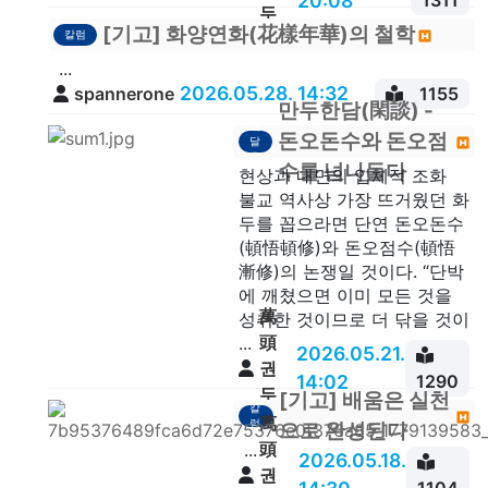
20:08
1311
두
[기고] 화양연화(花樣年華)의 철학
칼럼
안
...
2026.05.28. 14:32
spannerone
1155
만두한담(閑談) -
깨
돈오돈수와 돈오점
달
음
수를 넘나들다
현상과 내면의 입체적 조화
불교 역사상 가장 뜨거웠던 화
두를 꼽으라면 단연 돈오돈수
(頓悟頓修)와 돈오점수(頓悟
漸修)의 논쟁일 것이다. “단박
에 깨쳤으면 이미 모든 것을
萬
성취한 것이므로 더 닦을 것이
頭
...
2026.05.21.
권
14:02
1290
두
[기고] 배움은 실천
칼
안
萬
럼
으로 완성된다
頭
...
2026.05.18.
권