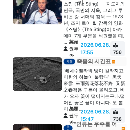
기
스팅 (The Sting) — 지도자의
연극, 국민의 지옥, 그리고 루
비콘 강 너머의 침묵 — 1973
년, 조지 로이 힐 감독의 영화
《스팅》(The Sting)이 아카
데미 7개 부문을 석권했을 때,
萬頭
...
2026.06.28.
권두
17:55
756
안
죽음의 시간표
자연
'베네수엘라의 땅이 갈라지고,
이란의 하늘이 불탔다' 黑天
來雲 來雨落花落花不終 又新
之春검은 구름이 몰려오고, 비
가 오자 꽃이 떨어지는구나.떨
어진 꽃은 끝이 아니다. 또 봄
萬頭
이 오면...
2026.06.28.
권두
15:47
738
안
"인류는 우주를 어
칼