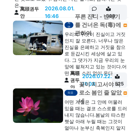
은...
2026.08.01.
萬頭권두
안
16:46
1
309
푸른 잔디 - 반세기
자
를 건너온 독(毒)에
연
관하여
우리의 무엇이 진실이고 거짓
인지 잘 모른다. 너무나 많은
진실을 은폐하고 거짓을 참으
로 둔갑시킨 세상에 살고 있
다. 그 댓가가 지금 우리의 눈
앞에 펼쳐지고 있는 것이다.어
萬頭
떤 독은 소리 없이 온다....
2026.07.22.
권두
11:08
525
꽃이 지고서야 비
안
생각
로소 봄인 줄 알았
의모
형
네
어떤 계절은 그 안에 머물러
있을 때는 결코 스스로를 드러
내지 않습니다.봄날의 따스한
햇살 아래 누릴 때는 그것이
얼마나 눈부신 축복인지 알지