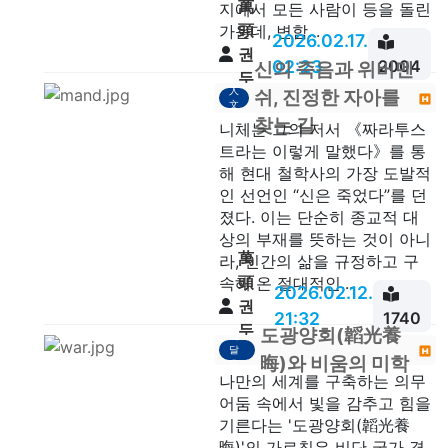
萬
지에서 모든 사람이 등을 돌린
頭
가운데, 변함...
2026.02.17.
권
02:23
2004
신의 죽음과 위버멘
두
人
쉬, 진정한 자아를
안
文
찾는 길
니체는 그의 저서 《짜라투스
트라는 이렇게 말했다》를 통
해 현대 철학사의 가장 도발적
인 선언인 “신은 죽었다”를 던
졌다. 이는 단순히 종교적 대
상의 부재를 뜻하는 것이 아니
萬
라, 인간의 삶을 규정하고 구
頭
속해 온 절대적인...
2026.02.12.
권
21:32
1740
두
도광양회(韜光養
깨
달
안
晦)와 비움의 미학
음
나만의 세계를 구축하는 의무
어둠 속에서 빛을 감추고 힘을
기른다는 '도광양회(韜光養
晦)'의 가르침은 비단 국가 경