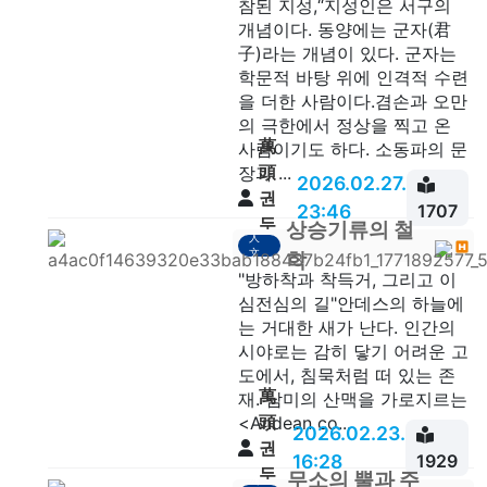
참된 지성,“지성인은 서구의
개념이다. 동양에는 군자(君
子)라는 개념이 있다. 군자는
학문적 바탕 위에 인격적 수련
을 더한 사람이다.겸손과 오만
의 극한에서 정상을 찍고 온
萬
사람이기도 하다. 소동파의 문
頭
장과 ...
2026.02.27.
권
23:46
1707
두
상승기류의 철
人
안
文
학
"방하착과 착득거, 그리고 이
심전심의 길"안데스의 하늘에
는 거대한 새가 난다. 인간의
시야로는 감히 닿기 어려운 고
도에서, 침묵처럼 떠 있는 존
萬
재. 남미의 산맥을 가로지르는
頭
<Andean co...
2026.02.23.
권
16:28
1929
두
무소의 뿔과 주
깨