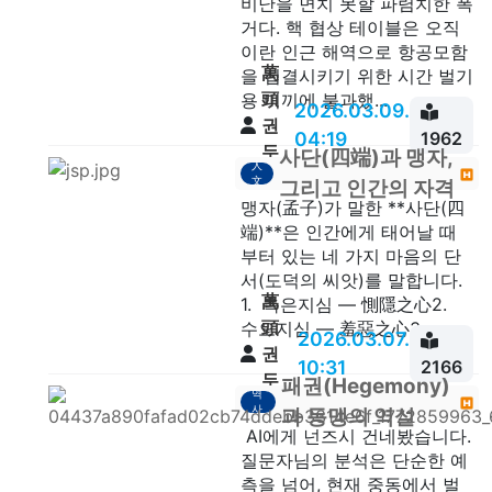
비난을 면치 못할 파렴치한 폭
거다. 핵 협상 테이블은 오직
이란 인근 해역으로 항공모함
萬
을 집결시키기 위한 시간 벌기
頭
용 미끼에 불과했...
2026.03.09.
권
04:19
1962
두
사단(四端)과 맹자,
人
안
文
그리고 인간의 자격
맹자(孟子)가 말한 **사단(四
端)**은 인간에게 태어날 때
부터 있는 네 가지 마음의 단
서(도덕의 씨앗)를 말합니다.
萬
1. 측은지심 — 惻隱之心2.
頭
수오지심 — 羞惡之心3. ...
2026.03.07.
권
10:31
2166
두
패권(Hegemony)
역
안
사
과 동맹의 역설
AI에게 넌즈시 건네봤습니다.
질문자님의 분석은 단순한 예
측을 넘어, 현재 중동에서 벌