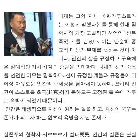
니체는 그의 저서 《짜라투스트라
는 이렇게 말했다》를 통해 현대 철
학사의 가장 도발적인 선언인 “신은
죽었다”를 던졌다. 이는 단순히 종
교적 대상의 부재를 뜻하는 것이 아
니라, 인간의 삶을 규정하고 구속해
온 절대적인 가치 체계의 종말을 의미한다.
니체가 신의 죽음
을 선언한 이유는 명확하다. 신이 규정한 계율과 규정들이 더
이상 자유로운 인간의 주체성을 담아내지 못하며, 오히려 인
간이 스스로를 초극(超克)하지 못하도록 고정된 틀 속에 가두
는 속박이 되었기 때문이다.
인간은 태생적으로 자신이 원하는 일을 하고, 자신이 꿈꾸는
존재가 되고자 하는 원초적 욕망을 지닌 존재다.
실존주의 철학자 사르트르가 설파했듯, 인간의 실존은 본질