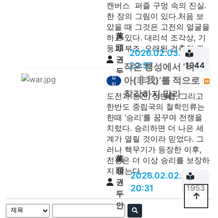
캔버스 퍼즐 구멍 속의 진실.
한 장의 그림이 있다.처음 보
았을 때 그것은 고전의 얼굴을
萬
하고 있다. 대리석 조각상, 기
頭
둥과 부조, 오래된 건축의 권...
2026.02.03.
권
22:57
1944
작은 행성에서 ‘비
두
칼
아(非我)’를 적으로
안
럼
착각하지 말라
도전과 응전, 정반합, 그리고
한반도 중립국의 철학인류는
한때 ‘승리’를 꿈꾸며 전쟁을
치렀다. 승리하면 더 나은 세
계가 열릴 것이라 믿었다. 그
러나 핵무기가 등장한 이후,
萬
전쟁은 더 이상 승리를 보장하
頭
지 않는다. ...
2026.02.02.
권
20:31
1953
두
안