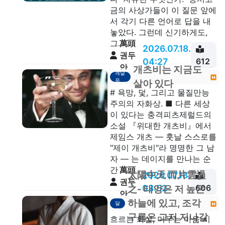
금의 사상가들이 이 질문 앞에
서 각기 다른 언어로 답을 내
놓았다. 그런데 신기하게도,
萬頭
그...
2026.07.18.
권두
04:27
612
안
개츠비는 지금도
깨달
음
살아 있다
# 욕망, 덫, 그리고 물질만능
주의의 자화상. ■ 다른 세상
이 있다는 충격피츠제럴드의
소설 『위대한 개츠비』에서
제임스 개츠 — 훗날 스스로를
"제이 개츠비"라 명명한 그 남
자 — 는 데이지를 만나는 순
萬頭
간 ...
太陽中天 而片雲過
2026.07.18.
권두
03:52
606
之- 태양은 저 높은
안
깨
하늘에 있고, 조각
달
음
구름은 그저 지나갈
흐르는 화살, 머무는 마음 시