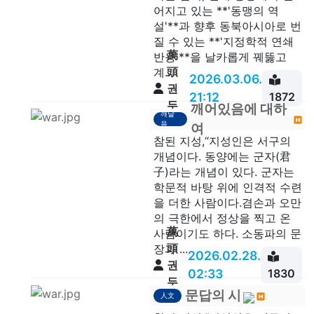
어지고 있는 **'동맹의 역
설'**과 향후 동북아시아로 번
질 수 있는 **'지정학적 연쇄
萬
반응'**을 날카롭게 꿰뚫고
頭
계...
2026.03.06.
권
21:12
1872
두
깨어있음에 대하
깨달
안
음
여
참된 지성,“지성인은 서구의
개념이다. 동양에는 군자(君
子)라는 개념이 있다. 군자는
학문적 바탕 위에 인격적 수련
을 더한 사람이다.겸손과 오만
의 극한에서 정상을 찍고 온
萬
사람이기도 하다. 소동파의 문
頭
장과 ...
2026.02.28.
권
02:33
1830
두
문답의 시
人文
안