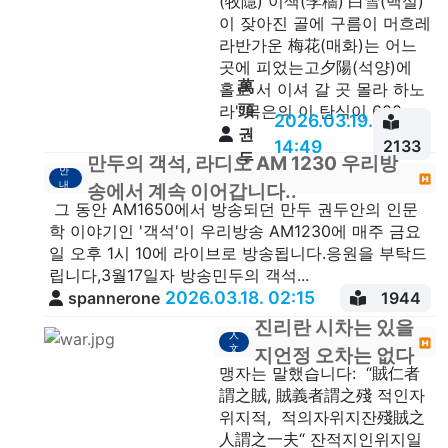
(牧隱) 이색(李穡)'白雪(백설)
이 잦아진 골에 구름이 머흐레
라반가운 梅花(매화)는 어느
곳에 피었는고夕陽(석양)에
萬
홀로 서 이셔 갈 곳 몰라 하노
頭
라'“목은의 이 탄식이 600...
2026.03.19.
권
14:49
2133
두
만두의 객석, 라디오 AM 1230 우리방
안
안
내
송에서 계속 이어갑니다..
그 동안 AM1650에서 방송되던 만두 권두안의 인문
학 이야기인 '객석'이 우리방송 AM1230에 매주 금요
일 오후 1시 10에 라이브로 방송됩니다.응원을 부탁드
립니다,3월17일자 방송민두의 객석...
2026.03.18. 02:15
spannerone
1944
진리란 시차는 있을
人
文
지언정 오차는 없다
맹자는 말했습니다: “賊仁者
謂之賊, 賊義者謂之殘 적인자
위지적, 적의자위지잔殘賊之
人謂之一夫“ 잔적지인위지일