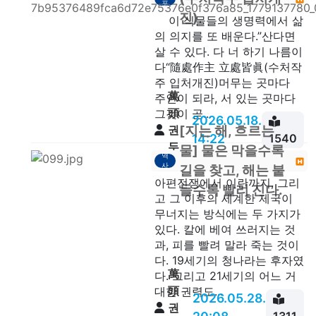
안
포
진)
이 식물들의 생명력에서 삶
의 의지를 또 배운다.”산다면
살 수 있다. 다 너 하기 나름이
다“隨處作主 立處皆眞(수처작
주 입처개진)머무는 곳마다
萬
주인이 되라, 서 있는 곳마다
頭
그것이 곧...
2026.05.18.
[지는 해, 흐르는
권
14:22
1540
두
물] 물은 막을수록
역
안
사
길을 찾고, 해는 붙
아편전쟁에서 이란까지, 그리
들수록 빨리 진다.
고 그 이후의 세계한 제국이
무너지는 방식에는 두 가지가
있다. 칼에 베여 쓰러지는 것
과, 피를 빨려 말라 죽는 것이
다. 19세기의 청나라는 후자였
萬
다. 그리고 21세기의 어느 거
頭
대한 권력도...
2026.05.28.
권