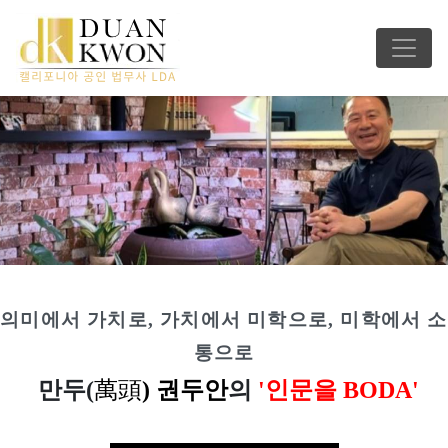
의미에서 가치로, 가치에서 미학으로, 미학에서 소
통으로
만두(
萬
頭
) 권두안
의
'인문을 BODA'