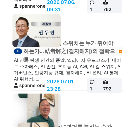
2026.07.06.
spannerone
09:31
1
762
[칼럼기고] AI의 스위치는 누가 쥐어야
하는가… 結者解之(결자해지)의 철학으
AI
로
AI 신의 탄생 인간의 종말, 엘리에저 유드코스키, 네이
트 소아레스, AI 안전, 초지능 AI, AGI, AI 킬 스위치, AI
거버넌스, 인공지능 규제, 결자해지, AI 윤리, AI 통제,
AI 위험성, ...
2026.07.01.
spannerone
23:28
1
792
[스페셜 인터뷰] “과거를 붙잡는 순간