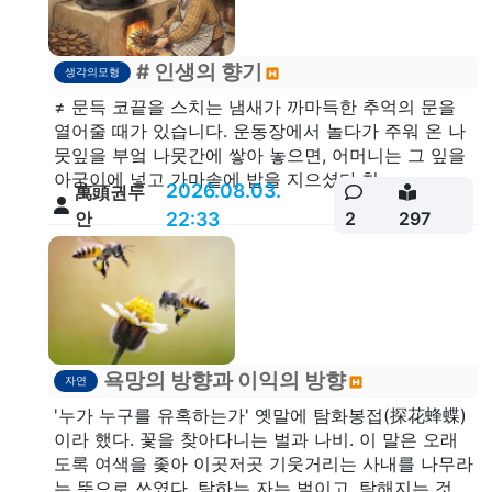
# 인생의 향기
생각의모형
≠ 문득 코끝을 스치는 냄새가 까마득한 추억의 문을
열어줄 때가 있습니다. 운동장에서 놀다가 주워 온 나
뭇잎을 부엌 나뭇간에 쌓아 놓으면, 어머니는 그 잎을
아궁이에 넣고 가마솥에 밥을 지으셨다.천...
2026.08.03.
萬頭권두
안
22:33
2
297
욕망의 방향과 이익의 방향
자연
'누가 누구를 유혹하는가' 옛말에 탐화봉접(探花蜂蝶)
이라 했다. 꽃을 찾아다니는 벌과 나비. 이 말은 오래
도록 여색을 좇아 이곳저곳 기웃거리는 사내를 나무라
는 뜻으로 쓰였다. 탐하는 자는 벌이고, 탐해지는 것