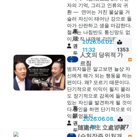
자의 기억, 그리고 인류의 귀
환 — 연어는 거친 물살을 거
슬러 자신이 태어난 강으로 돌
아가 산란하고 생을 마감한다.
萬
철새는 나침반도 통신망도 없
頭
이, 오직 내면에 각인된...
2026.06.02.
권
11:32
1353
두
人文의 당위적 가
人
안
文
르침
범죄자들은 알고보면 늘상 자
신에게 해가 되는 행동을 하는
편이다. 왜? 모르기 때문이다.
단기적으로 이익이 될지 몰라
도 장기적으로 감옥에 들어와
있는 자신을 발견하게 될 것이
萬
다.살인을 하면 단기적으로 이
頭
익을 얻을지 ...
2026.06.08.
권
11:49
1277
隨處作主 立處皆眞
두
아
(수처작주 입처개