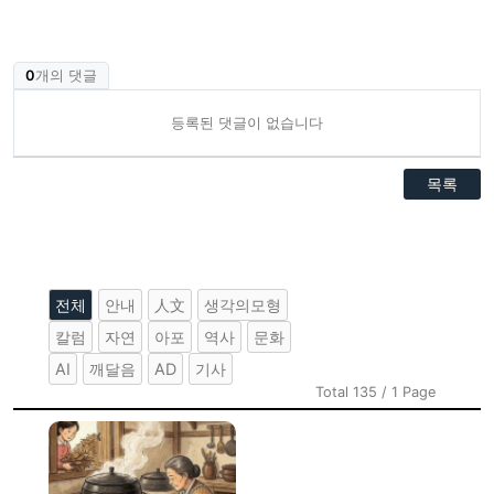
0
개의 댓글
등록된 댓글이 없습니다
목록
전체
안내
人文
생각의모형
칼럼
자연
아포
역사
문화
AI
깨달음
AD
기사
Total 135 / 1 Page