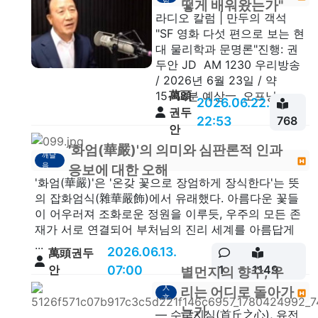
럼
떻게 배워왔는가"
라디오 칼럼 | 만두의 객석
"SF 영화 다섯 편으로 보는 현
대 물리학과 문명론"진행: 권
두안 JD AM 1230 우리방송
/ 2026년 6월 23일 / 약
萬頭
15~18분 예상一. 오프닝 ...
2026.06.22.
권두
22:53
768
안
'화엄(華嚴)'의 의미와 심판론적 인과
깨달
음
응보에 대한 오해
'화엄(華嚴)'은 '온갖 꽃으로 장엄하게 장식한다'는 뜻
의 잡화엄식(雜華嚴飾)에서 유래했다. 아름다운 꽃들
이 어우러져 조화로운 정원을 이루듯, 우주의 모든 존
재가 서로 연결되어 부처님의 진리 세계를 아름답게
...
2026.06.13.
萬頭권두
안
07:00
1
1149
별먼지의 향수, 우
人
리는 어디로 돌아가
文
는가
— 수구지심(首丘之心), 유전