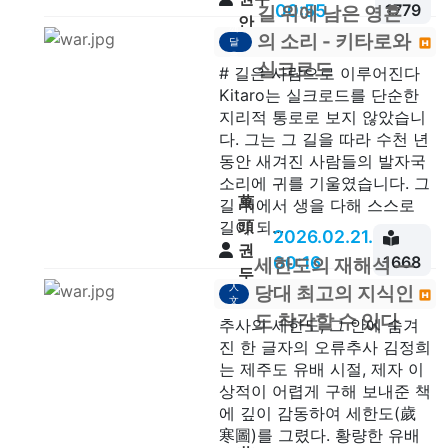
00:55
1779
길 위에 남은 영혼
안
깨
의 소리 - 키타로와
달
음
실크로드
# 길은 사람으로 이루어진다
Kitaro는 실크로드를 단순한
지리적 통로로 보지 않았습니
다. 그는 그 길을 따라 수천 년
동안 새겨진 사람들의 발자국
소리에 귀를 기울였습니다. 그
萬
길 위에서 생을 다해 스스로
頭
길이 되...
2026.02.21.
권
00:16
1668
세한도의 재해석 —
두
人
당대 최고의 지식인
안
文
도 착각할 수 있다
추사의 세한도, 그 안에 숨겨
진 한 글자의 오류추사 김정희
는 제주도 유배 시절, 제자 이
상적이 어렵게 구해 보내준 책
에 깊이 감동하여 세한도(歲
寒圖)를 그렸다. 황량한 유배