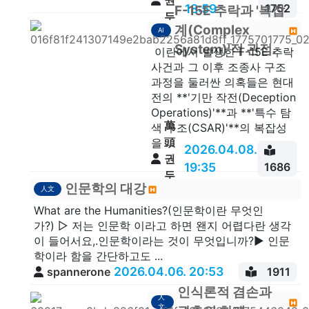
권
18:59
1752
F-15E 추락과 '복잡
두
계(Complex
AI
안
System)'적 관점.
이란에서 발생한 F-15E 추락
사건과 그 이후 조종사 구조
과정을 둘러싼 의혹들은 현대
전의 **'기만 작전(Deception
Operations)'**과 **'특수 탐
萬
색 구조(CSAR)'**의 복잡성
頭
을 ...
2026.04.08.
권
19:35
1686
두
인문학의 대강
人文
안
What are the Humanities?(인문학이란 무엇인
가?) ▷ 저는 인문학 이라고 하면 왠지 어렵다란 생각
이 들어서요,.인문학이라는 것이 무엇입니까?▶ 인문
학이라 함을 간단하고도 ...
2026.04.06. 20:53
spannerone
1911
인식론적 겸손과
人
文