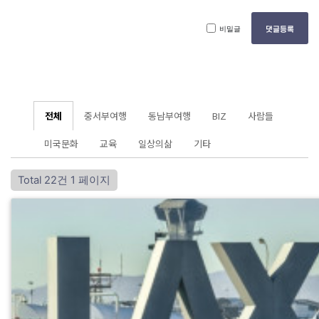
비밀글
댓글등록
전체
중서부여행
동남부여행
BIZ
사람들
미국문화
교육
일상의삶
기타
Total 22건
1 페이지