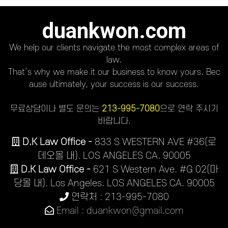
duankwon.com
We help our clients navigate the most complex areas of
law.
That’s why we make it our business to know yours. Bec
ause ultimately, your success is our success.
무료상담이나 별도 문의는
213-995-7080
으로 연락 주시기
바랍니다.
D.K Law Office -
833 S WESTERN AVE #36(로
데오몰 내). LOS ANGELES CA. 90005
D.K Law Office -
621 S Western Ave. #G 02(마
당몰 내). Los Angeles. LOS ANGELES CA. 90005
연락처 : 213-995-7080
Email : duankwon@gmail.com