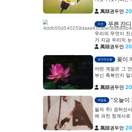
20
萬頭권두안
푸른 잔디
자연
우리의 무엇이 진
가 지금 우리의 눈
20
萬頭권두안
꽃이 
생각의모형
어떤 계절은 그 
부신 축복인지 알지
20
萬頭권두안
"오늘이
깨달음
필자 주) 경허선사
에 과천 청계사로 
20
萬頭권두안