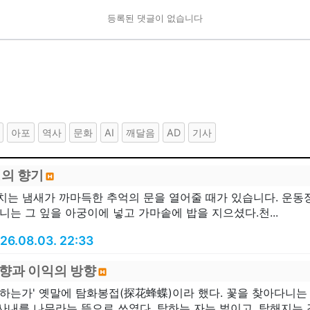
등록된 댓글이 없습니다
아포
역사
문화
AI
깨달음
AD
기사
생의 향기
스치는 냄새가 까마득한 추억의 문을 열어줄 때가 있습니다. 운동
니는 그 잎을 아궁이에 넣고 가마솥에 밥을 지으셨다.천...
26.08.03. 22:33
향과 이익의 방향
혹하는가' 옛말에 탐화봉접(探花蜂蝶)이라 했다. 꽃을 찾아다니는 
내를 나무라는 뜻으로 쓰였다. 탐하는 자는 벌이고, 탐해지는 것