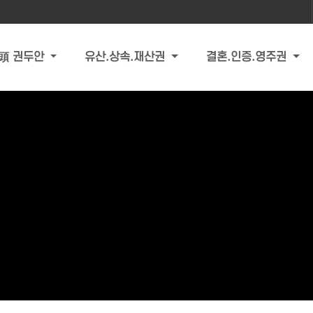
頭 권두안
유산.상속.재산권
결혼.인증.영주권