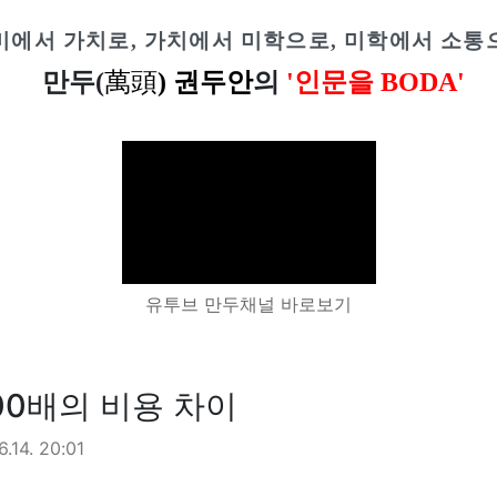
미에서 가치로, 가치에서 미학으로, 미학에서 소통
만두(
萬
頭
) 권두안
의
'인문을 BODA'
유투브 만두채널 바로보기
200배의 비용 차이
.14. 20:01