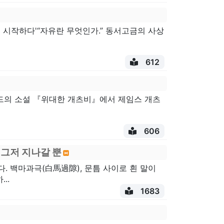
서 시작하다'“자유란 무엇인가.” 동서고금의 사상
612
럴드의 소설 『위대한 개츠비』에서 제임스 개츠
606
 그저 지나갈 뿐
. 백마과극(白馬過隙), 문틈 사이로 흰 말이
..
1683