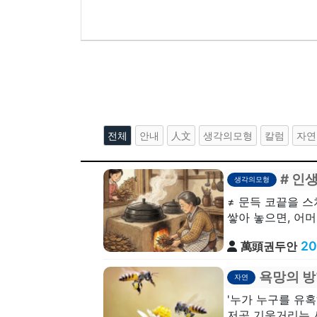
전체
안내
人文
생각의모형
칼럼
자연
# 인
생각의모형
≠ 문득 코끝을 
쌓아 놓으면, 어머
20
萬頭권두안
욕망의 방
자연
'누가 누구를 유
저곳 기웃거리는 사