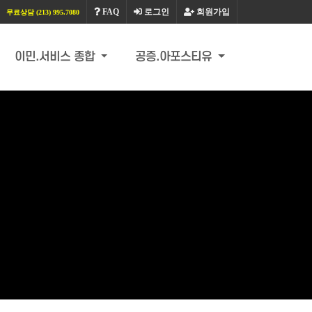
FAQ
로그인
회원가입
무료상담 (213) 995.7080
이민.서비스 종합
공증.아포스티유