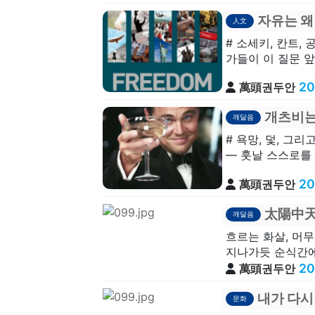
자유는 왜
人文
# 소세키, 칸트,
가들이 이 질문 앞
20
萬頭권두안
개츠비는
깨달음
# 욕망, 덫, 
— 훗날 스스로를 
20
萬頭권두안
太陽中天
깨달음
흐르는 화살, 머무
지나가듯 순식간에 
20
萬頭권두안
내가 다시
문화