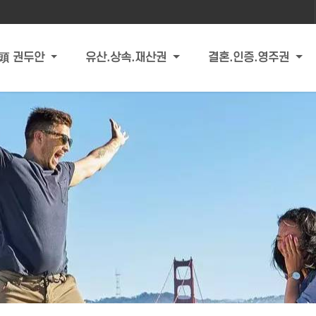
頭 권두안
유산.상속.재산권
결혼.인증.영주권