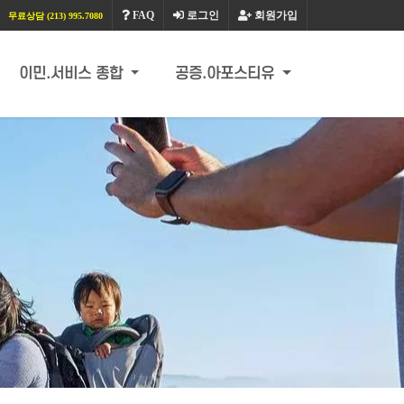
FAQ
로그인
회원가입
무료상담 (213) 995.7080
이민.서비스 종합
공증.아포스티유