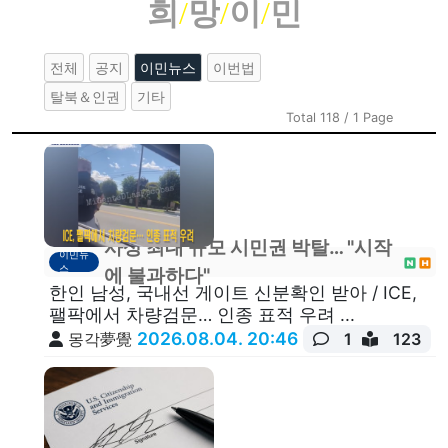
희
/
망
/
이
/
민
전체
공지
이민뉴스
이번법
탈북＆인권
기타
Total 118 / 1 Page
사상 최대 규모 시민권 박탈… "시작
이민뉴
스
에 불과하다"
한인 남성, 국내선 게이트 신분확인 받아 / ICE,
팰팍에서 차량검문… 인종 표적 우려 ...
2026.08.04. 20:46
몽각夢覺
1
123