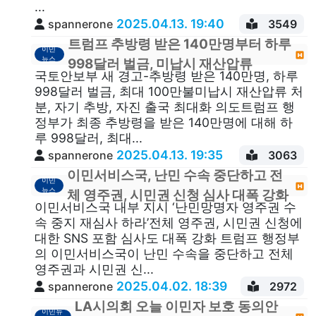
...
2025.04.13. 19:40
spannerone
3549
트럼프 추방령 받은 140만명부터 하루
이민
뉴스
998달러 벌금, 미납시 재산압류
국토안보부 새 경고-추방령 받은 140만명, 하루
998달러 벌금, 최대 100만불미납시 재산압류 처
분, 자기 추방, 자진 출국 최대화 의도트럼프 행
정부가 최종 추방령을 받은 140만명에 대해 하
루 998달러, 최대...
2025.04.13. 19:35
spannerone
3063
이민서비스국, 난민 수속 중단하고 전
이민
뉴스
체 영주권, 시민권 신청 심사 대폭 강화
이민서비스국 내부 지시 ‘난민망명자 영주권 수
속 중지 재심사 하라’전체 영주권, 시민권 신청에
대한 SNS 포함 심사도 대폭 강화 트럼프 행정부
의 이민서비스국이 난민 수속을 중단하고 전체
영주권과 시민권 신...
2025.04.02. 18:39
spannerone
2972
LA시의회 오늘 이민자 보호 동의안
이민뉴