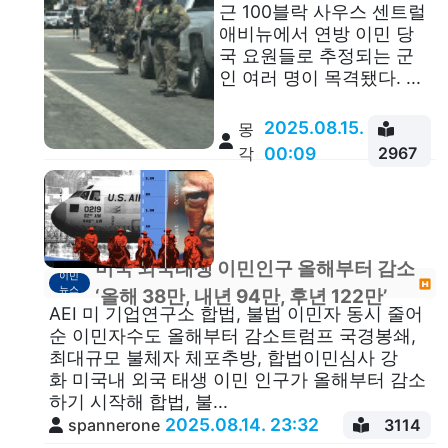
근 100블락 사우스 센트럴
애비뉴에서 연방 이민 당
국 요원들로 추정되는 군
인 여러 명이 목격됐다. ...
2025.08.15.
몽
각
00:09
2967
미국 외국태생 이민인구 올해부터 감소
이민
뉴스
‘올해 38만, 내년 94만, 후년 122만’
AEI 미 기업연구소 합법, 불법 이민자 동시 줄어
순 이민자수도 올해부터 감소트럼프 국경봉쇄,
최대규모 불체자 체포추방, 합법이민심사 강
화 미국내 외국 태생 이민 인구가 올해부터 감소
하기 시작해 합법, 불...
2025.08.14. 23:32
spannerone
3114