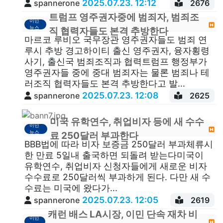
2025.07.23. 12:12
spannerone
2676
트럼프 영주권자중에 범죄자, 범죄조
이민
뉴스
직 협력자들도 본격 추방한다
마르코 루비오 국무장관 영주권자들도 범죄 연
루시 추방 경고하이티 출신 영주권자, 융자횡령
사기, 출신국 범죄조직과 협력트럼프 행정부가
영주권자들 중에 중대 범죄자는 물론 범죄나 테
러조직 협력자들도 본격 추방한다고 발...
2025.07.23. 12:08
spannerone
2625
미국 유학연수, 취업비자 등에 새 수수
이민
뉴스
료 250달러 부과한다
BBB법에 따라 비자 보증금 250달러 부과체류시
한 만료 5일내 출국하면 되돌려 받는다미국이
유학연수, 취업비자 신청자들에게 새로운 비자
수수료로 250달러씩 부과하게 된다. 다만 새 수
수료는 미국에 왔다가...
2025.07.23. 12:05
spannerone
2619
캐런 배스 LA시장, 이민 단속 재차 비
이민