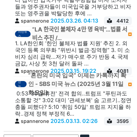
들과 영주권자들이 미국입국을 거부당하고 비자
또는 영주권을 박탈당한 후에 ...
2025.03.26. 04:13
spannerone
4412
“LA 한국인 불체자 4만 명 육박”…법률 서
이민뉴
스
비스 추진 /…
1. LA한인회 ‘한인 불체자 법률 지원’ 추진 2. 외
국인 등록 의무화 “위반시 벌금·징역형” 3. 미 소
비자 심리 급락...저가 매수로 주가 반등 4. 국제
금값, 사상 첫 3천 달러 돌파 ...
2025.03.15. 19:22
spannerone
4081
“혼란의 미국 입국” 이제는 카톡까지 확
이
민
인 - SBS 미국 뉴스 (2025년 3월 11일
뉴
스
화요일)
0:53 '30일 휴전' 전격 합의..트럼프 "푸틴과도
소통할 것" 3:02 대미 '관세보복' 숨 고르기..정면
충돌 피했다? 5:10 '취임 50일' 트럼프 지지율 하
락..경제 정책 부정적 6...
2025.03.13. 02:26
spannerone
3595