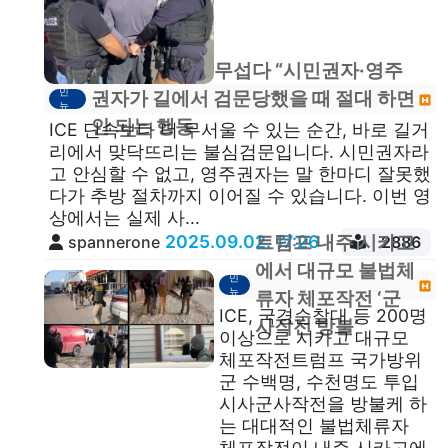
“ICE 단속보다 무섭다 “시민권자·영주
이
민
권자가 길에서 검문당했을 때 절대 하면
뉴
스
안 되는 행동
ICE 단속보다 더 무서울 수 있는 순간, 바로 길거
리에서 맞닥뜨리는 불심검문입니다. 시민권자라
고 안심할 수 없고, 영주권자는 말 한마디 잘못했
다가 추방 절차까지 이어질 수 있습니다. 이번 영
상에서는 실제 사...
2025.09.02. 17:26
트럼프 내주 시카고
spannerone
2886
이
에서 대규모 불법체
민
뉴
류자 체포작전 ‘군
스
ICE, 국경순찰대 등 200명
사작전 방불’
이상으로 시카고 대규모
체포작전트럼프 국가방위
군 수백명, 수천명도 투입
시사군사작전을 방불케 하
는 대대적인 불법체류자
체포작전이 내주 시카고에