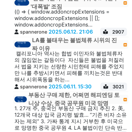
이민뉴
스
'대폭발' 조짐
(() => { window.addoncropExtensions =
window.addoncropExtensions || [];
window.addoncropExtensions...
2025.06.12. 21:06
spannerone
2907
LA를 불태우는 불법체류 시위의 진
이민뉴
스
짜 이유
캘리포니아 역사는 합법 이민자와 불법체류자
의 끊임없는 갈등이다 자신들은 불법을 저질러
서 법을 지키는 선량한 시민한테 피해를 주었지
만 나를 추방시키면서 피해를 끼치는것은 반대
해서 시위폭동을 하는...
2025.06.11. 15:30
spannerone
3021
부동산 구매 제한, 어쩌면 해피엔딩 토
이민
뉴스
니상 수상, 중국 공무원 미국 망명
1. 27개 주, 중국인 부동산 구매 금지 추진 2. 美,
12개국 대상 입국 금지령 발효… “기존 비자 소유
자는 제외” 3. 가짜 통계 지시 거부한 후 미국으
로 망명한 중국 공무원 4. LA 불법이민 단속 반...