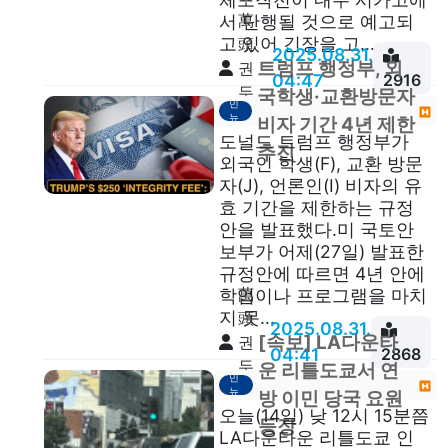
萬
서 단행될 것으로 예고되
고 있어 긴장을 고...
頭
2025.08.31.
트럼프 행정부, 외
권
04:47
2916
두
이
국학생·교환방문자
민
안
뉴
비자 기간 4년 제한
스
도널드 트럼프 행정부가
추진
외국인 학생(F), 교환 방문
자(J), 언론인(I) 비자의 유
효 기간을 제한하는 규정
안을 발표했다.미 국토안
보부가 어제(27일) 발표한
규정안에 따르면 4년 안에
萬
학업이나 프로그램을 마치
지 못...
頭
2025.08.31.
[속보] LA다운타
권
04:41
2868
두
이
운 리틀도쿄서 연
민
안
뉴
방 이민 당국 요원
스
오늘(14일) 낮 12시 15분쯤
등장
LA다운타운 리틀도쿄 인