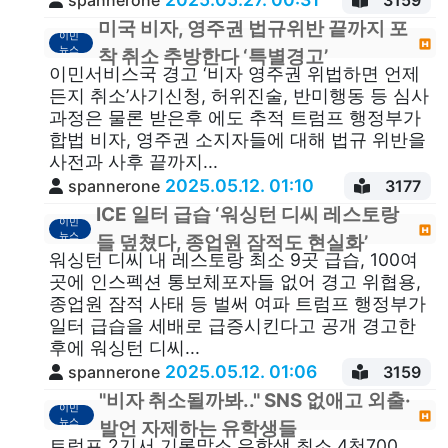
미국 비자, 영주권 법규위반 끝까지 포
이민
뉴스
착 취소 추방한다 ‘특별경고’
이민서비스국 경고 ‘비자 영주권 위법하면 언제
든지 취소’사기신청, 허위진술, 반미행동 등 심사
과정은 물론 받은후 에도 추적 트럼프 행정부가
합법 비자, 영주권 소지자들에 대해 법규 위반을
사전과 사후 끝까지...
2025.05.12. 01:10
spannerone
3177
ICE 일터 급습 ‘워싱턴 디씨 레스토랑
이민
뉴스
들 덮쳤다, 종업원 잠적도 현실화’
워싱턴 디씨 내 레스토랑 최소 9곳 급습, 100여
곳에 인스펙션 통보체포자들 없어 경고 위협용,
종업원 잠적 사태 등 벌써 여파 트럼프 행정부가
일터 급습을 세배로 급증시킨다고 공개 경고한
후에 워싱턴 디씨...
2025.05.12. 01:06
spannerone
3159
"비자 취소될까봐.." SNS 없애고 외출·
이민
뉴스
발언 자제하는 유학생들
트럼프 2기서 기록말소 유학생 최소 4천700