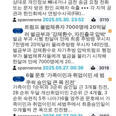
상대로 개인정보 빼내거나 금전 송금 요청 전화
또는 문자 받은 한인 피해자 속출 ••• 각 지역 공
관과 한인회에서 연방수사국(FBI)...
2025.05.30. 23:52
spannerone
3110
트럼프 불법체류자 7000명에 20억달
이민
뉴스
러 벌금부과 ‘강제환수, 자진출국 압박'
벌금 부과 시행 한달여 만에 최종 추방령 무시자
7천명에 20억달러 물려추방령 무시자 140만명,
벌금부과 강제환수로 자기추방 압박트럼프 행정
부가 불법체류자들에게 벌금을 물리기 시작해
한달여 만에 7000명에게 20...
2025.05.27. 00:36
spannerone
3018
6월 문호 ‘가족이민과 취업이민 세 범
이민
뉴스
주씩 승인일 큰 폭 진전’
가족이민 1순위와 3순위 승인일 근 3개월 진전,
2B 순위 두달 개선취업이민 2순위 근 4개월, 3
순위 숙련직 5주 나아가6월 영주권 문호에서 가
족이민과 취업이민의 세범주에서 최종승인일이
수개월씩 큰 폭으로 진전됐...
2025.05.27. 00:31
spannerone
3159