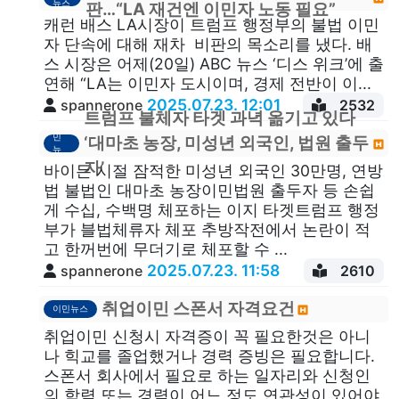
뉴스
판…“LA 재건엔 이민자 노동 필요”
캐런 배스 LA시장이 트럼프 행정부의 불법 이민
자 단속에 대해 재차 비판의 목소리를 냈다. 배
스 시장은 어제(20일) ABC 뉴스 ‘디스 위크’에 출
연해 “LA는 이민자 도시이며, 경제 전반이 이...
2025.07.23. 12:01
spannerone
2532
트럼프 불체자 타겟 과녁 옮기고 있다
이
민
‘대마초 농장, 미성년 외국인, 법원 출두
뉴
스
자’
바이든 시절 잠적한 미성년 외국인 30만명, 연방
법 불법인 대마초 농장이민법원 출두자 등 손쉽
게 수십, 수백명 체포하는 이지 타겟트럼프 행정
부가 블법체류자 체포 추방작전에서 논란이 적
고 한꺼번에 무더기로 체포할 수 ...
2025.07.23. 11:58
spannerone
2610
취업이민 스폰서 자격요건
이민뉴스
취업이민 신청시 자격증이 꼭 필요한것은 아니
나 힉교를 졸업했거나 경력 증빙은 필요합니다.
스폰서 회사에서 필요로 하는 일자리와 신청인
의 학력 또는 경력이 어느 정도 연관성이 있어야