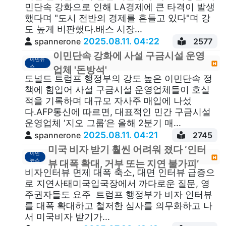
민단속 강화으로 인해 LA경제에 큰 타격이 발생
했다며 "도시 전반의 경제를 흔들고 있다"며 강
도 높게 비판했다.배스 시장...
2025.08.11. 04:22
spannerone
2577
이민단속 강화에 사설 구금시설 운영
이민뉴
스
업체 '돈방석'
도널드 트럼프 행정부의 강도 높은 이민단속 정
책에 힘입어 사설 구금시설 운영업체들이 호실
적을 기록하며 대규모 자사주 매입에 나섰
다.AFP통신에 따르면, 대표적인 민간 구금시설
운영업체 ‘지오 그룹’은 올해 2분기 매...
2025.08.11. 04:21
spannerone
2745
미국 비자 받기 훨씬 어려워 졌다 ‘인터
이민
뉴스
뷰 대폭 확대, 거부 또는 지연 불가피’
비자인터뷰 면제 대폭 축소, 대면 인터뷰 급증으
로 지연사태미국입국장에서 까다로운 질문, 영
주권자들도 요주 트럼프 행정부가 비자 인터뷰
를 대폭 확대하고 철저한 심사를 의무화하고 나
서 미국비자 받기가...