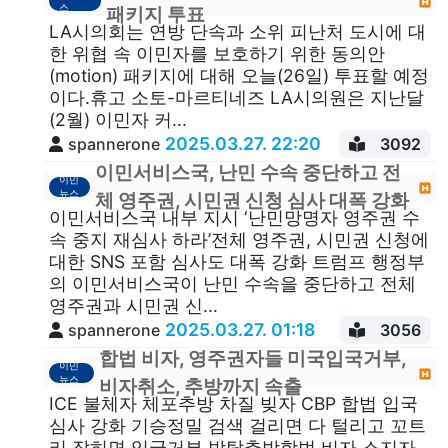
스
패키지 투표
LA시의회는 연방 단속과 소위 피난처 도시에 대
한 위협 속 이민자를 보호하기 위한 동의안
(motion) 패키지에 대해 오늘(26일) 투표할 예정
이다.휴고 소토-마르티네즈 LA시의원은 지난달
(2월) 이민자 커...
2025.03.27. 22:20
spannerone
3092
이민서비스국, 난민 수속 중단하고 전
이민
뉴스
체 영주권, 시민권 신청 심사 대폭 강화
이민서비스국 내부 지시 ‘난민망명자 영주권 수
속 중지 재심사 하라’전체 영주권, 시민권 신청에
대한 SNS 포함 심사도 대폭 강화 트럼프 행정부
의 이민서비스국이 난민 수속을 중단하고 전체
영주권과 시민권 신...
2025.03.27. 01:18
spannerone
3056
합법 비자, 영주권자들 미국입국거부,
이민
뉴스
비자취소, 추방까지 속출
ICE 불체자 체포추방 차질 빚자 CBP 합법 입국
심사 강화 기승정밀 검색 걸리면 다 털리고 꼬트
리 잡히면 입국거부 박탈추방합법 비자 소지자