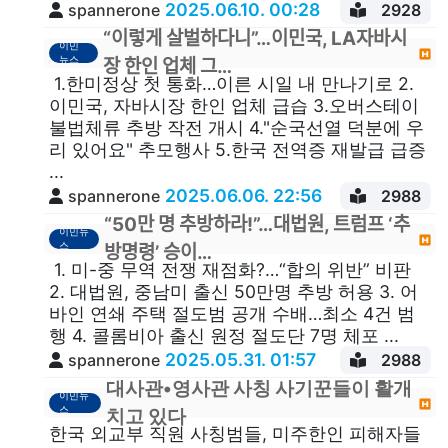
2025.06.10. 00:28
spannerone
2928
“이렇게 살벌하다니”…이민국, LA자바시
이민
뉴스
장 한인 업체 그…
1.한미정상 첫 통화…이른 시일 내 만나기로 2.
이민국, 자바시장 한인 업체 급습 3.오버스테이
불법체류 추방 작전 개시 4."순국선열 덕분에 우
리 있어요" 추모행사 5.한국 전역증 재발급 급증
...
2025.06.06. 22:56
spannerone
2988
“50만 명 추방하라!”…대법원, 트럼프 ‘추
이민뉴
스
방명령’ 승이…
1. 미-중 무역 전쟁 재점화?…“합의 위반” 비판
2. 대법원, 중남미 출신 50만명 추방 허용 3. 어
바인 연쇄 주택 절도범 공개 수배…최소 4건 범
행 4. 콜롬비아 출신 원정 절도단 7명 체포 ...
2025.05.31. 01:57
spannerone
2988
대사관•영사관 사칭 사기꾼들이 활개
이민뉴
스
치고 있다
한국 외교부 직원 사칭범들, 미주한인 피해자들