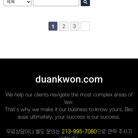
2
3
1
duankwon.com
We help our clients navigate the most complex areas of
law.
That’s why we make it our business to know yours. Bec
ause ultimately, your success is our success.
무료상담이나 별도 문의는
213-995-7080
으로 연락 주시기