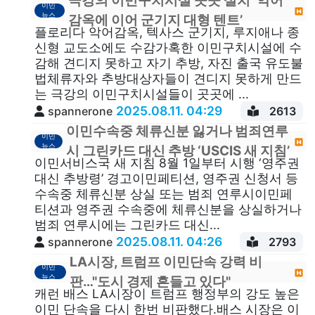
극강의 이민구치시설 곳곳 설치 ‘악어
이민
뉴스
감옥에 이어 군기지 대형 텐트’
플로리다 악어감옥, 텍사스 군기지, 루지애나 종
신형 교도소에도 수감가혹한 이민구치시설에 수
감해 견디지 못하고 자기 추방, 자진 출국 유도불
법체류자와 추방대상자들이 견디지 못하게 만드
는 극강의 이민구치시설들이 곳곳에 ...
2025.08.11. 04:29
spannerone
2613
이민수속중 체류신분 잃거나 범죄연루
이민
뉴스
시 그린카드 대신 추방 ‘USCIS 새 지침’
이민서비스국 새 지침 8월 1일부터 시행 ‘영주권
대신 추방령’ 경고이민페티션, 영주권 신청서 등
수속중 체류신분 상실 또는 범죄 연루시이민페
티션과 영주권 수속중에 체류신분을 상실하거나
범죄 연루시에는 그린카드 대신...
2025.08.11. 04:26
spannerone
2793
LA시장, 트럼프 이민단속 강력 비
이민
뉴스
판…"도시 경제 흔들고 있다"
캐런 배스 LA시장이 트럼프 행정부의 강도 높은
이민 단속을 다시 한번 비판했다.배스 시장은 이