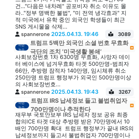
건…"다음은 내차례" 공포비자 취소 이유도 몰
라.."정부 명백한 불법", "미 전역 냉각효과" 지
적 미국에서 유학 중인 외국인 학생들이 최근
SNS 게시물을 삭제...
2025.04.13. 19:46
spannerone
3089
트럼프 5백만 외국인 소셜 번호 무효화
이민
뉴스
극단의 조치 ‘미국생활 봉쇄’
사회보장번호 1차 6300명 무효화, 사망자 데이
터 베이스에 넘겨무효화 타겟 500만명-범죄자
66만, 추방령 잠적자 140만명, 임시체류 취소
250만명 트럼프 행정부가 외국인 500만명이상
의 사회보장번호...
2025.04.13. 19:43
spannerone
3267
트럼프 IRS 납세정보 들고 불법취업자
이민
뉴스
700만명이나 추적한다
재무부 국토안보부 IRS 납세자 정보 공유 최종
합의ICE 타겟 대상 추방령 받은 70만명에서 10
배인 700만명 확대 트럼프 행정부가 끝내 IRS의
납세정보까지 들고서 불법취업자 700만명이나