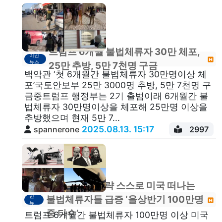
트럼프 6개월 불법체류자 30만 체포,
이민
뉴스
25만 추방, 5만 7천명 구금
백악관 ‘첫 6개월간 불법체류자 30만명이상 체
포’국토안보부 25만 3000명 추방, 5만 7천명 구
금중트럼프 행정부는 2기 출범이래 6개월간 불
법체류자 30만명이상을 체포해 25만명 이상을
추방했으며 현재 5만 7...
2025.08.13. 15:17
spannerone
2997
트럼프 공포전략 스스로 미국 떠나는
이
민
불법체류자들 급증 ‘올상반기 100만명
뉴
스
중 다수’
트럼프 6개월간 불법체류자 100만명 이상 미국